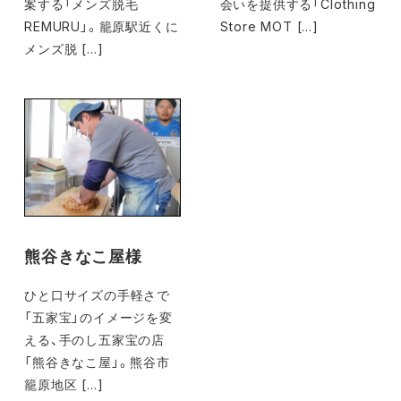
案する「メンズ脱毛
会いを提供する「Clothing
REMURU」。籠原駅近くに
Store MOT […]
メンズ脱 […]
熊谷きなこ屋様
ひと口サイズの手軽さで
「五家宝」のイメージを変
える、手のし五家宝の店
「熊谷きなこ屋」。熊谷市
籠原地区 […]