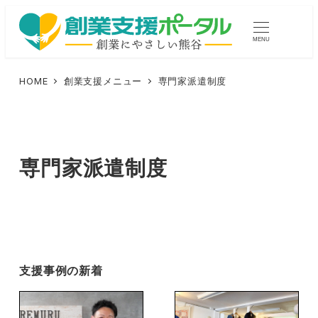
メ
イ
MENU
ン
コ
HOME
創業支援メニュー
専門家派遣制度
ン
テ
ン
ツ
専門家派遣制度
へ
移
動
支援事例の新着